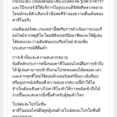
เกมบนโต๊ะ: เกมยอดนิยม เช่น แบล็คแจ็ค รูเล็ต บาคาร่า
และโป๊กเกอร์ มีให้บริการในรูปแบบดิจิทัลที่หลากหลาย
โดยมักจะมีตัวเลือกเจ้ามือสดที่จำลองความตื่นเต้นของ
คาสิโนจริง
เกมดีลเลอร์สด: เกมเหล่านี้สตรีมการดำเนินการแบบเรี
ยลไทม์จากสตูดิโอ โดยมีดีลเลอร์มืออาชีพและให้ผู้เล่น
โต้ตอบและวางเดิมพันแบบเรียลไทม์ ช่วยเพิ่ม
ประสบการณ์ที่ดื่มด่ำ
การเข้าถึงและความสะดวกสบาย
ข้อดีหลักประการหนึ่งของคาสิโนออนไลน์คือการเข้าถึง
ได้ ผู้เล่นสามารถเข้าถึงเกมโปรดของตนได้ตลอดเวลา
และจากทุกที่โดยใช้คอมพิวเตอร์เดสก์ท็อป แล็ปท็อป
หรืออุปกรณ์เคลื่อนที่ ความสะดวกสบายนี้ทำให้ไม่
จำเป็นต้องเดินทางไปคาสิโน ทำให้การพนันเข้าถึงได้
ง่ายขึ้นและสะดวกยิ่งขึ้นสำหรับผู้ชมทั่วโลก
โบนัสและโปรโมชั่น
คาสิโนออนไลน์ดึงดูดผู้เล่นด้วยโบนัสและโปรโมชั่นที่
หลากหลาย: