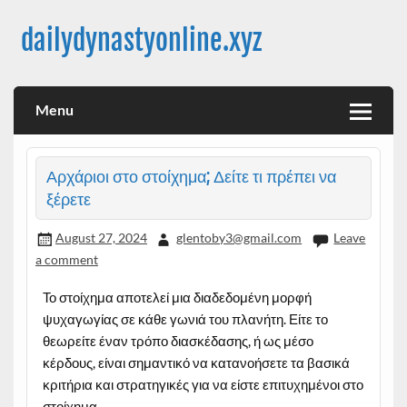
Skip
to
dailydynastyonline.xyz
content
Menu
Αρχάριοι στο στοίχημα; Δείτε τι πρέπει να
ξέρετε
August 27, 2024
glentoby3@gmail.com
Leave
a comment
Το στοίχημα αποτελεί μια διαδεδομένη μορφή
ψυχαγωγίας σε κάθε γωνιά του πλανήτη. Είτε το
θεωρείτε έναν τρόπο διασκέδασης, ή ως μέσο
κέρδους, είναι σημαντικό να κατανοήσετε τα βασικά
κριτήρια και στρατηγικές για να είστε επιτυχημένοι στο
στοίχημα.