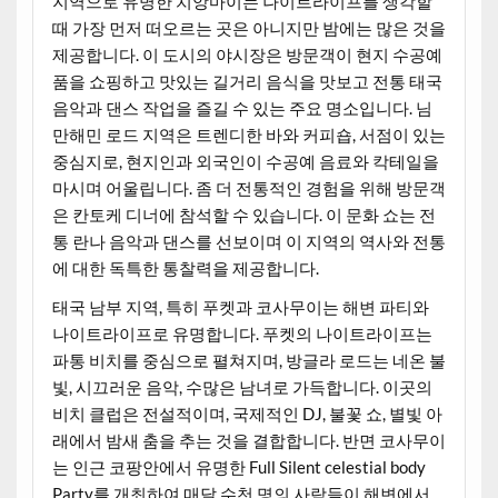
지역으로 유명한 치앙마이는 나이트라이프를 생각할
때 가장 먼저 떠오르는 곳은 아니지만 밤에는 많은 것을
제공합니다. 이 도시의 야시장은 방문객이 현지 수공예
품을 쇼핑하고 맛있는 길거리 음식을 맛보고 전통 태국
음악과 댄스 작업을 즐길 수 있는 주요 명소입니다. 님
만해민 로드 지역은 트렌디한 바와 커피숍, 서점이 있는
중심지로, 현지인과 외국인이 수공예 음료와 칵테일을
마시며 어울립니다. 좀 더 전통적인 경험을 위해 방문객
은 칸토케 디너에 참석할 수 있습니다. 이 문화 쇼는 전
통 란나 음악과 댄스를 선보이며 이 지역의 역사와 전통
에 대한 독특한 통찰력을 제공합니다.
태국 남부 지역, 특히 푸켓과 코사무이는 해변 파티와
나이트라이프로 유명합니다. 푸켓의 나이트라이프는
파통 비치를 중심으로 펼쳐지며, 방글라 로드는 네온 불
빛, 시끄러운 음악, 수많은 남녀로 가득합니다. 이곳의
비치 클럽은 전설적이며, 국제적인 DJ, 불꽃 쇼, 별빛 아
래에서 밤새 춤을 추는 것을 결합합니다. 반면 코사무이
는 인근 코팡안에서 유명한 Full Silent celestial body
Party를 개최하여 매달 수천 명의 사람들이 해변에서