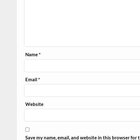
Name
*
Email
*
Website
Save my name, email, and website in this browser for 