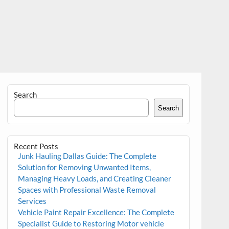
Search
Search
Recent Posts
Junk Hauling Dallas Guide: The Complete
Solution for Removing Unwanted Items,
Managing Heavy Loads, and Creating Cleaner
Spaces with Professional Waste Removal
Services
Vehicle Paint Repair Excellence: The Complete
Specialist Guide to Restoring Motor vehicle