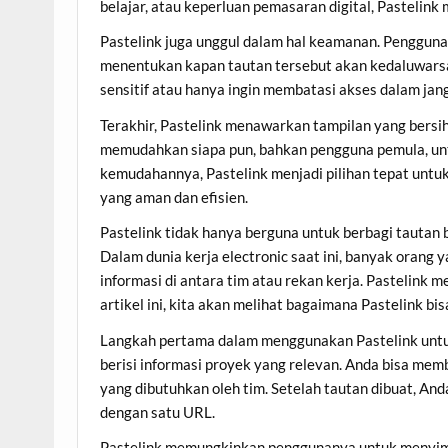
belajar, atau keperluan pemasaran digital, Pastelink 
Pastelink juga unggul dalam hal keamanan. Pengguna
menentukan kapan tautan tersebut akan kedaluwarsa
sensitif atau hanya ingin membatasi akses dalam jan
Terakhir, Pastelink menawarkan tampilan yang bersi
memudahkan siapa pun, bahkan pengguna pemula, unt
kemudahannya, Pastelink menjadi pilihan tepat untuk
yang aman dan efisien.
Pastelink tidak hanya berguna untuk berbagi tautan bi
Dalam dunia kerja electronic saat ini, banyak oran
informasi di antara tim atau rekan kerja. Pastelink
artikel ini, kita akan melihat bagaimana Pastelink bi
Langkah pertama dalam menggunakan Pastelink untu
berisi informasi proyek yang relevan. Anda bisa memb
yang dibutuhkan oleh tim. Setelah tautan dibuat, A
dengan satu URL.
Pastelink memungkinkan penggunanya untuk menyim