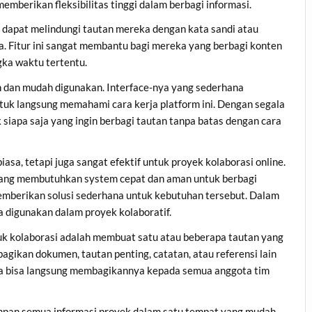
memberikan fleksibilitas tinggi dalam berbagi informasi.
 dapat melindungi tautan mereka dengan kata sandi atau
. Fitur ini sangat membantu bagi mereka yang berbagi konten
gka waktu tertentu.
h dan mudah digunakan. Interface-nya yang sederhana
uk langsung memahami cara kerja platform ini. Dengan segala
 siapa saja yang ingin berbagi tautan tanpa batas dengan cara
asa, tetapi juga sangat efektif untuk proyek kolaborasi online.
g yang membutuhkan system cepat dan aman untuk berbagi
 memberikan solusi sederhana untuk kebutuhan tersebut. Dalam
sa digunakan dalam proyek kolaboratif.
k kolaborasi adalah membuat satu atau beberapa tautan yang
agikan dokumen, tautan penting, catatan, atau referensi lain
nda bisa langsung membagikannya kepada semua anggota tim
pan semua informasi proyek dalam satu tempat yang mudah