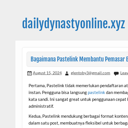
Skip
to
content
dailydynastyonline.xyz
Bagaimana Pastelink Membantu Pemasar El
August 15, 2024
glentoby3@gmail.com
Lea
Pertama, Pastelink tidak memerlukan pendaftaran a
instan. Pengguna bisa langsung
pastelink
dan membag
kata sandi. Ini sangat great untuk penggunaan cepat
administratif.
Kedua, Pastelink mendukung berbagai format konten.
dalam satu post, membuatnya fleksibel untuk berbaga