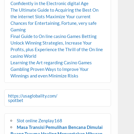
Confidently in the Electronic digital Age
The Ultimate Guide to Acquiring the Best On
the internet Slots Maximize Your current
Chances for Entertaining, Fortune, very safe
Gaming
Final Guide to On line casino Games Betting
Unlock Winning Strategies, Increase Your
Profits, plus Experience the Thrill of the On line
casino World
Learning the Art regarding Casino Games
Gambling Proven Ways to Improve Your
Winnings and even Minimize Risks
https://usaglobality.com/
spotbet
Slot online Zenplay168
Masa Transisi Pemulihan Bencana Dimulai
Ruang Trauma Healing Menyertakan Hiburan