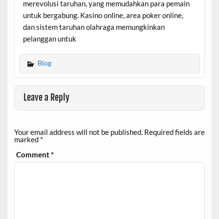
merevolusi taruhan, yang memudahkan para pemain
untuk bergabung. Kasino online, area poker online,
dan sistem taruhan olahraga memungkinkan
pelanggan untuk
Blog
Leave a Reply
Your email address will not be published.
Required fields are
marked
*
Comment
*