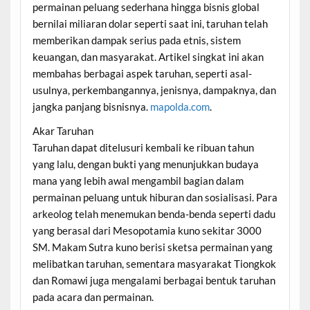
permainan peluang sederhana hingga bisnis global
bernilai miliaran dolar seperti saat ini, taruhan telah
memberikan dampak serius pada etnis, sistem
keuangan, dan masyarakat. Artikel singkat ini akan
membahas berbagai aspek taruhan, seperti asal-
usulnya, perkembangannya, jenisnya, dampaknya, dan
jangka panjang bisnisnya.
mapolda.com
.
Akar Taruhan
Taruhan dapat ditelusuri kembali ke ribuan tahun
yang lalu, dengan bukti yang menunjukkan budaya
mana yang lebih awal mengambil bagian dalam
permainan peluang untuk hiburan dan sosialisasi. Para
arkeolog telah menemukan benda-benda seperti dadu
yang berasal dari Mesopotamia kuno sekitar 3000
SM. Makam Sutra kuno berisi sketsa permainan yang
melibatkan taruhan, sementara masyarakat Tiongkok
dan Romawi juga mengalami berbagai bentuk taruhan
pada acara dan permainan.