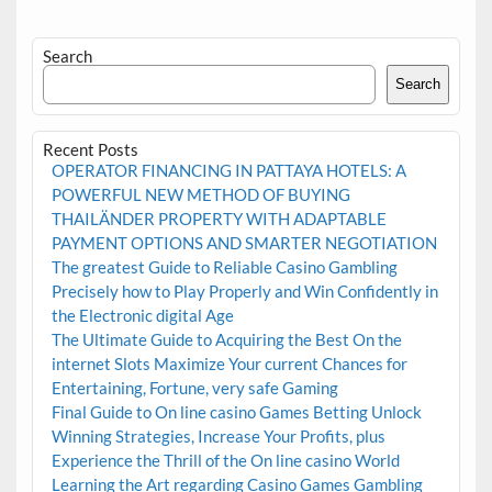
Search
Search
Recent Posts
OPERATOR FINANCING IN PATTAYA HOTELS: A
POWERFUL NEW METHOD OF BUYING
THAILÄNDER PROPERTY WITH ADAPTABLE
PAYMENT OPTIONS AND SMARTER NEGOTIATION
The greatest Guide to Reliable Casino Gambling
Precisely how to Play Properly and Win Confidently in
the Electronic digital Age
The Ultimate Guide to Acquiring the Best On the
internet Slots Maximize Your current Chances for
Entertaining, Fortune, very safe Gaming
Final Guide to On line casino Games Betting Unlock
Winning Strategies, Increase Your Profits, plus
Experience the Thrill of the On line casino World
Learning the Art regarding Casino Games Gambling