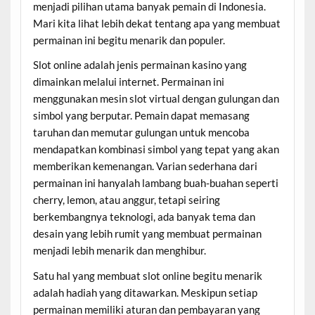
menjadi pilihan utama banyak pemain di Indonesia.
Mari kita lihat lebih dekat tentang apa yang membuat
permainan ini begitu menarik dan populer.
Slot online adalah jenis permainan kasino yang
dimainkan melalui internet. Permainan ini
menggunakan mesin slot virtual dengan gulungan dan
simbol yang berputar. Pemain dapat memasang
taruhan dan memutar gulungan untuk mencoba
mendapatkan kombinasi simbol yang tepat yang akan
memberikan kemenangan. Varian sederhana dari
permainan ini hanyalah lambang buah-buahan seperti
cherry, lemon, atau anggur, tetapi seiring
berkembangnya teknologi, ada banyak tema dan
desain yang lebih rumit yang membuat permainan
menjadi lebih menarik dan menghibur.
Satu hal yang membuat slot online begitu menarik
adalah hadiah yang ditawarkan. Meskipun setiap
permainan memiliki aturan dan pembayaran yang