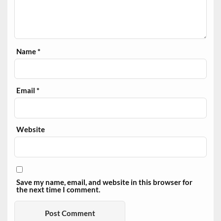
Name
*
Email
*
Website
Save my name, email, and website in this browser for
the next time I comment.