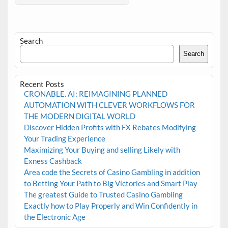
Search
Search
Recent Posts
CRONABLE. AI: REIMAGINING PLANNED
AUTOMATION WITH CLEVER WORKFLOWS FOR
THE MODERN DIGITAL WORLD
Discover Hidden Profits with FX Rebates Modifying
Your Trading Experience
Maximizing Your Buying and selling Likely with
Exness Cashback
Area code the Secrets of Casino Gambling in addition
to Betting Your Path to Big Victories and Smart Play
The greatest Guide to Trusted Casino Gambling
Exactly how to Play Properly and Win Confidently in
the Electronic Age