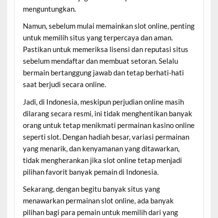
menguntungkan.
Namun, sebelum mulai memainkan slot online, penting
untuk memilih situs yang terpercaya dan aman.
Pastikan untuk memeriksa lisensi dan reputasi situs
sebelum mendaftar dan membuat setoran. Selalu
bermain bertanggung jawab dan tetap berhati-hati
saat berjudi secara online.
Jadi, di Indonesia, meskipun perjudian online masih
dilarang secara resmi, ini tidak menghentikan banyak
orang untuk tetap menikmati permainan kasino online
seperti slot. Dengan hadiah besar, variasi permainan
yang menarik, dan kenyamanan yang ditawarkan,
tidak mengherankan jika slot online tetap menjadi
pilihan favorit banyak pemain di Indonesia.
Sekarang, dengan begitu banyak situs yang
menawarkan permainan slot online, ada banyak
pilihan bagi para pemain untuk memilih dari yang