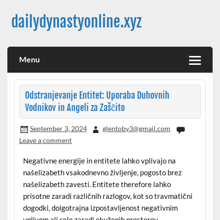
Skip
to
dailydynastyonline.xyz
content
Menu
Odstranjevanje Entitet: Uporaba Duhovnih
Vodnikov in Angeli za Zaščito
September 3, 2024
glentoby3@gmail.com
Leave a comment
Negativne energije in entitete lahko vplivajo na
našelizabeth vsakodnevno življenje, pogosto brez
našelizabeth zavesti. Entitete therefore lahko
prisotne zaradi različnih razlogov, kot so travmatični
dogodki, dolgotrajna izpostavljenost negativnim
vplivom ali celo zaradi okuženih prostorov.