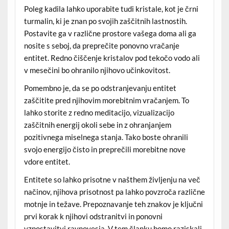
Poleg kadila lahko uporabite tudi kristale, kot je črni
turmalin, ki je znan po svojih zaščitnih lastnostih.
Postavite ga v različne prostore vašega doma ali ga
nosite s seboj, da preprečite ponovno vračanje
entitet. Redno čiščenje kristalov pod tekočo vodo ali
v mesečini bo ohranilo njihovo učinkovitost.
Pomembno je, da se po odstranjevanju entitet
zaščitite pred njihovim morebitnim vračanjem. To
lahko storite z redno meditacijo, vizualizacijo
zaščitnih energij okoli sebe in z ohranjanjem
pozitivnega miselnega stanja. Tako boste ohranili
svojo energijo čisto in preprečili morebitne nove
vdore entitet.
Entitete so lahko prisotne v našthem življenju na več
načinov, njihova prisotnost pa lahko povzroča različne
motnje in težave. Prepoznavanje teh znakov je ključni
prvi korak k njihovi odstranitvi in ponovni
vzpostavitvi ravnovesja. V tem članku bomo raziskali,