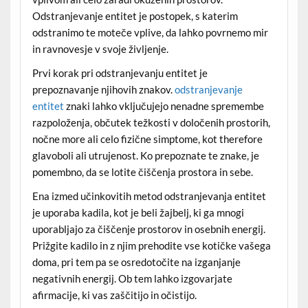
Odstranjevanje entitet je postopek, s katerim
odstranimo te moteče vplive, da lahko povrnemo mir
in ravnovesje v svoje življenje.
Prvi korak pri odstranjevanju entitet je
prepoznavanje njihovih znakov.
odstranjevanje
entitet
znaki lahko vključujejo nenadne spremembe
razpoloženja, občutek težkosti v določenih prostorih,
nočne more ali celo fizične simptome, kot therefore
glavoboli ali utrujenost. Ko prepoznate te znake, je
pomembno, da se lotite čiščenja prostora in sebe.
Ena izmed učinkovitih metod odstranjevanja entitet
je uporaba kadila, kot je beli žajbelj, ki ga mnogi
uporabljajo za čiščenje prostorov in osebnih energij.
Prižgite kadilo in z njim prehodite vse kotičke vašega
doma, pri tem pa se osredotočite na izganjanje
negativnih energij. Ob tem lahko izgovarjate
afirmacije, ki vas zaščitijo in očistijo.