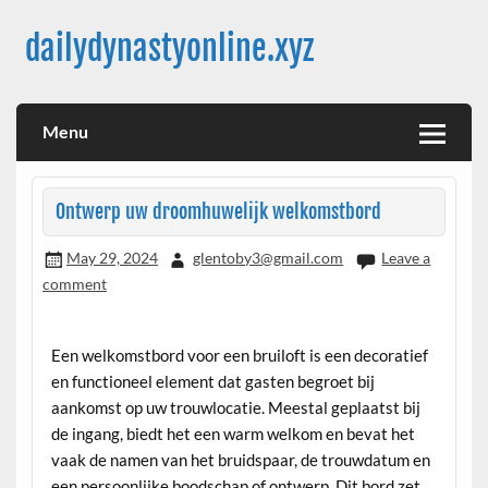
Skip
to
dailydynastyonline.xyz
content
Menu
Ontwerp uw droomhuwelijk welkomstbord
May 29, 2024
glentoby3@gmail.com
Leave a
comment
Een welkomstbord voor een bruiloft is een decoratief
en functioneel element dat gasten begroet bij
aankomst op uw trouwlocatie. Meestal geplaatst bij
de ingang, biedt het een warm welkom en bevat het
vaak de namen van het bruidspaar, de trouwdatum en
een persoonlijke boodschap of ontwerp. Dit bord zet