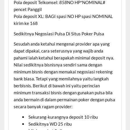
Pola deposit Telkomsel:
858
NO HP*NOMINAL#
pencet Panggil
Pola deposit XL: BAGI spasi NO HP spasi NOMINAL
kirim ke 168
Sedikitnya Negosiasi Pulsa Di Situs Poker Pulsa
Sesudah anda ketahui mengenai provider apa yang
dapat dipakai, cara seterusnya yang wajib anda
pahami ialah ketahui berapakah minimal deposit nya.
Nilai sedikitnya bisnisnya sendiri sama dengan
minimum bisnis dengan memakai negosiasi rekening
bank biasa. Tetapi yang memilahnya yaitu langkah
berbisnis. Berikut di bawah ini yaitu perincian
minimum transaksi bisnis dengan gunakan pulsa bila
anda bermain di dalam permainan poker dengan pulsa
secara banyak ragam provider:
Sekurang-kurangnya deposit 10 ribu
Sedikitnya WD 25 ribu