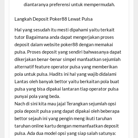
diantaranya preferensi untuk mempermudah.
Langkah Deposit Poker88 Lewat Pulsa
Hal yang sesudah itu mesti dipahami yaitu terkait
tutor Bagaimana anda dapat mengerjakan proses
deposit dalam website poker88 dengan memakai
pulsa. Proses deposit yang sendiri bahwasanya dapat
dikerjakan benar-benar simpel manfaatkan sejumlah
alternatif feature operator pulsa yang memberikan
pola untuk pulsa. Hadits ini hal yang wajib didalami
Lantas oleh banyak bettor yaitu berkaitan pola buat
pulsa yang bisa dipakai lantaran tiap operator pulsa
punyai pola yang beda.
Nach di sini kita mau jajal Terangkan sejumlah opsi
pola deposit pulsa yang dapat dipakai oleh beberapa
bettor sejauh ini yang pengin meng ikuti taruhan
taruhan online kartu dengan memanfaatkan deposit
pulsa. Ada dua model opsi yang siap salah satunya: