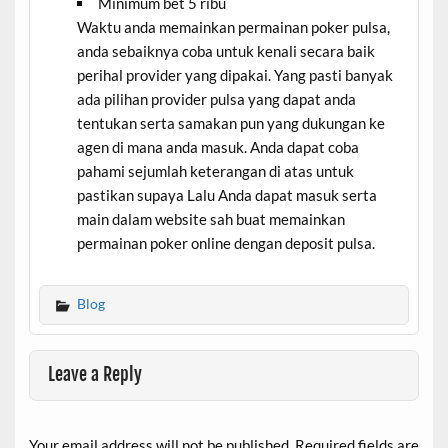
Minimum bet 5 ribu
Waktu anda memainkan permainan poker pulsa,
anda sebaiknya coba untuk kenali secara baik
perihal provider yang dipakai. Yang pasti banyak
ada pilihan provider pulsa yang dapat anda
tentukan serta samakan pun yang dukungan ke
agen di mana anda masuk. Anda dapat coba
pahami sejumlah keterangan di atas untuk
pastikan supaya Lalu Anda dapat masuk serta
main dalam website sah buat memainkan
permainan poker online dengan deposit pulsa.
Blog
Leave a Reply
Your email address will not be published.
Required fields are