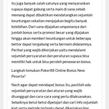
itu juga banyak salah satunya yang menyarankan
supaya dapat gabung serta main di sana sebab
memang dapat dibuktikan mendatangkan sejumlah
keuntungan sekalian menjajakan begitu banyak
kelebihan. Dari sana dijajakan umpamanya dari
jumlah bonus serta promosi besar yang dijajakan
hingga akan memberi keuntungan untuk beberapa
bettor dapat tergabung serta bermain didalamnya.
Perihal yang wajib dikerjakan yaitu mendalami
sejumlah persyaratan dan peraturan supaya bisa
memiliki hak untuk bisa peroleh penawaran bonus.
Langkah temukan Poker88 Online Bonus New
Peserta?
Nach agar dapat mendapat bonus itu, pastilah ada
sejumlah persyaratan dan aturan yang wajib
disanggupi dan cara-cara yang perlu dilaksanakan.
Sebaiknya betul-betul dipelajari dan cari info sejumlah
kiat serta metode tertentu dapat dikerjakan biar