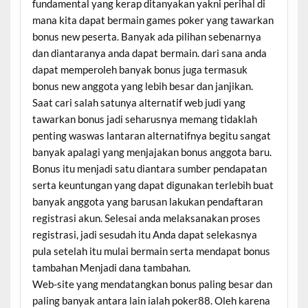
fundamental yang kerap ditanyakan yakni perihal di
mana kita dapat bermain games poker yang tawarkan
bonus new peserta. Banyak ada pilihan sebenarnya
dan diantaranya anda dapat bermain. dari sana anda
dapat memperoleh banyak bonus juga termasuk
bonus new anggota yang lebih besar dan janjikan.
Saat cari salah satunya alternatif web judi yang
tawarkan bonus jadi seharusnya memang tidaklah
penting waswas lantaran alternatifnya begitu sangat
banyak apalagi yang menjajakan bonus anggota baru.
Bonus itu menjadi satu diantara sumber pendapatan
serta keuntungan yang dapat digunakan terlebih buat
banyak anggota yang barusan lakukan pendaftaran
registrasi akun. Selesai anda melaksanakan proses
registrasi, jadi sesudah itu Anda dapat selekasnya
pula setelah itu mulai bermain serta mendapat bonus
tambahan Menjadi dana tambahan.
Web-site yang mendatangkan bonus paling besar dan
paling banyak antara lain ialah poker88. Oleh karena