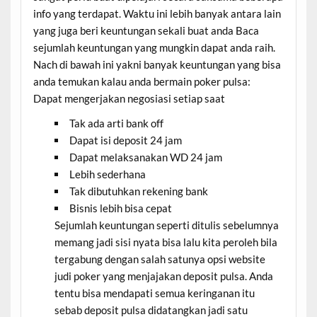
info yang terdapat. Waktu ini lebih banyak antara lain
yang juga beri keuntungan sekali buat anda Baca
sejumlah keuntungan yang mungkin dapat anda raih.
Nach di bawah ini yakni banyak keuntungan yang bisa
anda temukan kalau anda bermain poker pulsa:
Dapat mengerjakan negosiasi setiap saat
Tak ada arti bank off
Dapat isi deposit 24 jam
Dapat melaksanakan WD 24 jam
Lebih sederhana
Tak dibutuhkan rekening bank
Bisnis lebih bisa cepat
Sejumlah keuntungan seperti ditulis sebelumnya
memang jadi sisi nyata bisa lalu kita peroleh bila
tergabung dengan salah satunya opsi website
judi poker yang menjajakan deposit pulsa. Anda
tentu bisa mendapati semua keringanan itu
sebab deposit pulsa didatangkan jadi satu