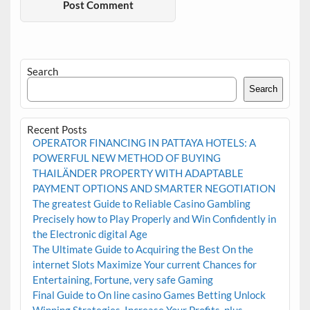
Search
Search
Recent Posts
OPERATOR FINANCING IN PATTAYA HOTELS: A
POWERFUL NEW METHOD OF BUYING
THAILÄNDER PROPERTY WITH ADAPTABLE
PAYMENT OPTIONS AND SMARTER NEGOTIATION
The greatest Guide to Reliable Casino Gambling
Precisely how to Play Properly and Win Confidently in
the Electronic digital Age
The Ultimate Guide to Acquiring the Best On the
internet Slots Maximize Your current Chances for
Entertaining, Fortune, very safe Gaming
Final Guide to On line casino Games Betting Unlock