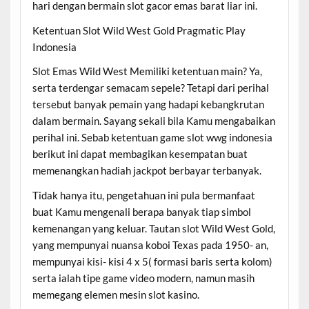
hari dengan bermain slot gacor emas barat liar ini.
Ketentuan Slot Wild West Gold Pragmatic Play
Indonesia
Slot Emas Wild West Memiliki ketentuan main? Ya,
serta terdengar semacam sepele? Tetapi dari perihal
tersebut banyak pemain yang hadapi kebangkrutan
dalam bermain. Sayang sekali bila Kamu mengabaikan
perihal ini. Sebab ketentuan game slot wwg indonesia
berikut ini dapat membagikan kesempatan buat
memenangkan hadiah jackpot berbayar terbanyak.
Tidak hanya itu, pengetahuan ini pula bermanfaat
buat Kamu mengenali berapa banyak tiap simbol
kemenangan yang keluar. Tautan slot Wild West Gold,
yang mempunyai nuansa koboi Texas pada 1950- an,
mempunyai kisi- kisi 4 x 5( formasi baris serta kolom)
serta ialah tipe game video modern, namun masih
memegang elemen mesin slot kasino.