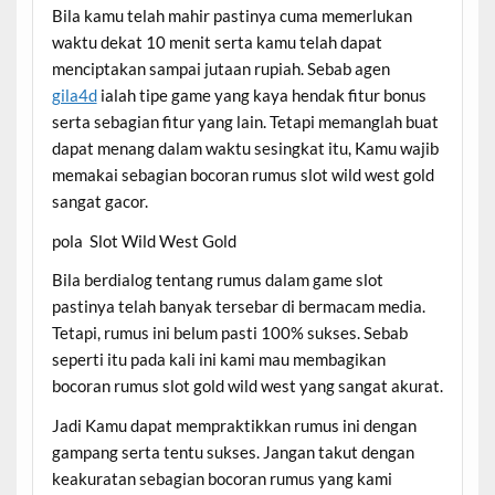
Bila kamu telah mahir pastinya cuma memerlukan
waktu dekat 10 menit serta kamu telah dapat
menciptakan sampai jutaan rupiah. Sebab agen
gila4d
ialah tipe game yang kaya hendak fitur bonus
serta sebagian fitur yang lain. Tetapi memanglah buat
dapat menang dalam waktu sesingkat itu, Kamu wajib
memakai sebagian bocoran rumus slot wild west gold
sangat gacor.
pola Slot Wild West Gold
Bila berdialog tentang rumus dalam game slot
pastinya telah banyak tersebar di bermacam media.
Tetapi, rumus ini belum pasti 100% sukses. Sebab
seperti itu pada kali ini kami mau membagikan
bocoran rumus slot gold wild west yang sangat akurat.
Jadi Kamu dapat mempraktikkan rumus ini dengan
gampang serta tentu sukses. Jangan takut dengan
keakuratan sebagian bocoran rumus yang kami