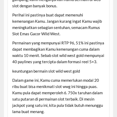
slot dengan banyak bonus.
Perihal ini pastinya buat dapat memenuhi
kemenangan Kamu. Jangan kurang ingat Kamu wajib
meningkatkan sebagian sentuhan, semacam Rumus
Slot Emas Gacor Wild West.
Permainan yang mempunyai RTP 96, 51% ini pastinya
dapat membagikan Kamu kemenangan cuma dalam
waktu 10 menit. Sebab slot wild west gold mempunyai
40 paylines yang tercipta dalam formasi reel 5×3.
keuntungan bermain slot wild west gold
Dalam game ini, Kamu cuma memerlukan modal 20
ribu buat bisa menikmati slot wwg ini hingga puas.
Kamu pula dapat memperoleh 6. 750x taruhan dalam
satu putaran di permainan slot terbaik. Di mesin
jackpot yang satu ini, kita pula tidak butuh menunggu
lama buat menang.