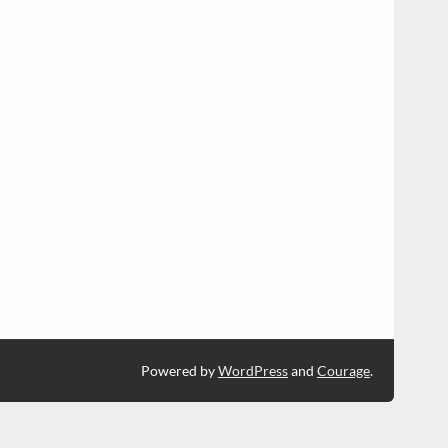
Powered by
WordPress
and
Courage
.