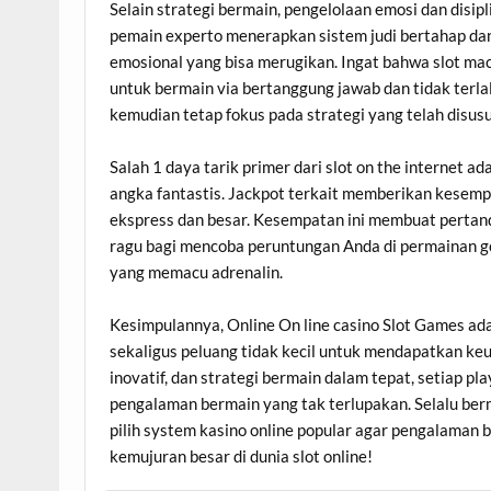
Selain strategi bermain, pengelolaan emosi dan disip
pemain experto menerapkan sistem judi bertahap da
emosional yang bisa merugikan. Ingat bahwa slot mac
untuk bermain via bertanggung jawab dan tidak terl
kemudian tetap fokus pada strategi yang telah disusu
Salah 1 daya tarik primer dari slot on the internet 
angka fantastis. Jackpot terkait memberikan kesem
ekspress dan besar. Kesempatan ini membuat pertand
ragu bagi mencoba peruntungan Anda di permainan g
yang memacu adrenalin.
Kesimpulannya, Online On line casino Slot Games ad
sekaligus peluang tidak kecil untuk mendapatkan keu
inovatif, dan strategi bermain dalam tepat, setiap 
pengalaman bermain yang tak terlupakan. Selalu ber
pilih system kasino online popular agar pengalaman 
kemujuran besar di dunia slot online!