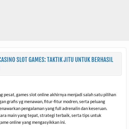
SINO SLOT GAMES: TAKTIK JITU UNTUK BERHASIL
N
pesat, games slot online akhirnya menjadi salah satu pilihan
an grafis yg menawan, fitur-fitur modren, serta peluang
enawarkan pengalaman yang full adrenalin dan keseruan.
ra main yang tepat, strategi terbaik, serta tips untuk
ame online yang mengasyikkan ini.