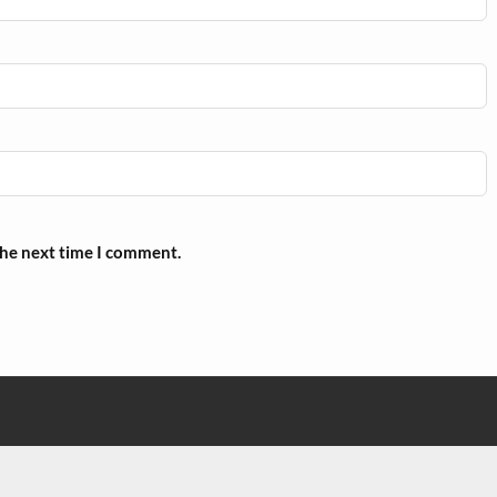
the next time I comment.