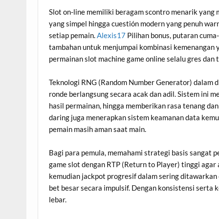
Slot on-line memiliki beragam scontro menarik yang
yang simpel hingga cuestión modern yang penuh warn
setiap pemain.
Alexis17
Pilihan bonus, putaran cuma
tambahan untuk menjumpai kombinasi kemenangan yg 
permainan slot machine game online selalu gres dan
Teknologi RNG (Random Number Generator) dalam dit
ronde berlangsung secara acak dan adil. Sistem ini
hasil permainan, hingga memberikan rasa tenang dan
daring juga menerapkan sistem keamanan data kemudi
pemain masih aman saat main.
Bagi para pemula, memahami strategi basis sangat p
game slot dengan RTP (Return to Player) tinggi agar 
kemudian jackpot progresif dalam sering ditawarkan ca
bet besar secara impulsif. Dengan konsistensi sert
lebar.