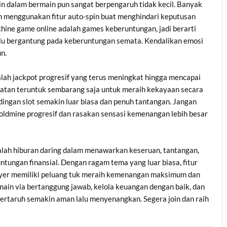
lin dalam bermain pun sangat berpengaruh tidak kecil. Banyak
n menggunakan fitur auto-spin buat menghindari keputusan
hine game online adalah games keberuntungan, jadi berarti
alu bergantung pada keberuntungan semata. Kendalikan emosi
n.
adalah jackpot progresif yang terus meningkat hingga mencapai
patan teruntuk sembarang saja untuk meraih kekayaan secara
ingan slot semakin luar biasa dan penuh tantangan. Jangan
oldmine progresif dan rasakan sensasi kemenangan lebih besar
alah hiburan daring dalam menawarkan keseruan, tantangan,
ntungan finansial. Dengan ragam tema yang luar biasa, fitur
player memiliki peluang tuk meraih kemenangan maksimum dan
main via bertanggung jawab, kelola keuangan dengan baik, dan
bertaruh semakin aman lalu menyenangkan. Segera join dan raih