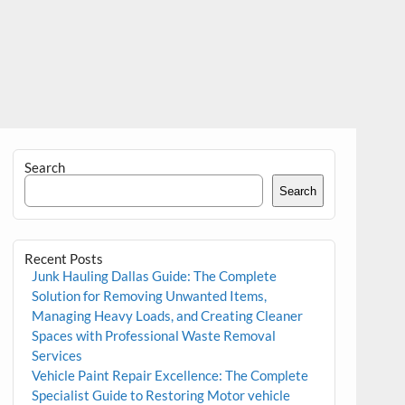
Search
Search
Recent Posts
Junk Hauling Dallas Guide: The Complete
Solution for Removing Unwanted Items,
Managing Heavy Loads, and Creating Cleaner
Spaces with Professional Waste Removal
Services
Vehicle Paint Repair Excellence: The Complete
Specialist Guide to Restoring Motor vehicle