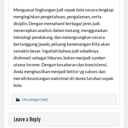
Menguasai lingkungan judi sepak bola secara lengkap
menginginkan pengetahuan, pengalaman, serta
disiplin. Dengan memahami berbagai jenis judi,
menerapkan analisis dalam matang, menggunakan
teknologi pendukung, dan melangsungkan secara
bertanggung jawab, peluang kemenangan Kita akan
semakin besar. Ingatlah bahwa judi sebaiknya
dinikmati sebagai hiburan, bukan menjadi sumber
utama income. Dengan kesabaran dan konsistensi,
Anda menghasilkan menjadi bettor yg sukses dan
meraih keuntungan maksimal dri dunia taruhan sepak
bola.
Uncategorized
Leave a Reply