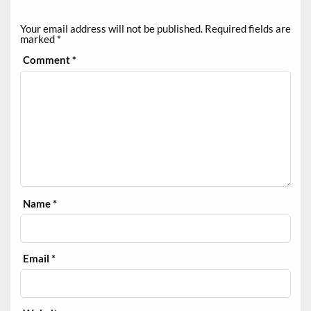
Your email address will not be published.
Required fields are
marked
*
Comment
*
Name
*
Email
*