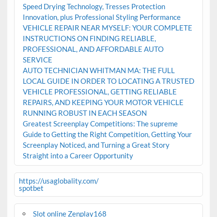
Speed Drying Technology, Tresses Protection
Innovation, plus Professional Styling Performance
VEHICLE REPAIR NEAR MYSELF: YOUR COMPLETE
INSTRUCTIONS ON FINDING RELIABLE,
PROFESSIONAL, AND AFFORDABLE AUTO
SERVICE
AUTO TECHNICIAN WHITMAN MA: THE FULL
LOCAL GUIDE IN ORDER TO LOCATING A TRUSTED
VEHICLE PROFESSIONAL, GETTING RELIABLE
REPAIRS, AND KEEPING YOUR MOTOR VEHICLE
RUNNING ROBUST IN EACH SEASON
Greatest Screenplay Competitions: The supreme
Guide to Getting the Right Competition, Getting Your
Screenplay Noticed, and Turning a Great Story
Straight into a Career Opportunity
https://usaglobality.com/
spotbet
Slot online Zenplay168