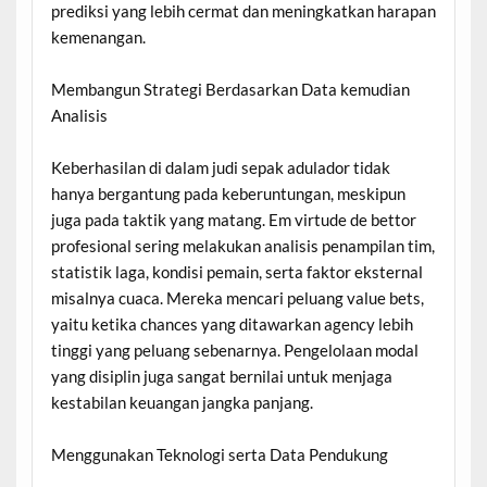
prediksi yang lebih cermat dan meningkatkan harapan
kemenangan.
Membangun Strategi Berdasarkan Data kemudian
Analisis
Keberhasilan di dalam judi sepak adulador tidak
hanya bergantung pada keberuntungan, meskipun
juga pada taktik yang matang. Em virtude de bettor
profesional sering melakukan analisis penampilan tim,
statistik laga, kondisi pemain, serta faktor eksternal
misalnya cuaca. Mereka mencari peluang value bets,
yaitu ketika chances yang ditawarkan agency lebih
tinggi yang peluang sebenarnya. Pengelolaan modal
yang disiplin juga sangat bernilai untuk menjaga
kestabilan keuangan jangka panjang.
Menggunakan Teknologi serta Data Pendukung